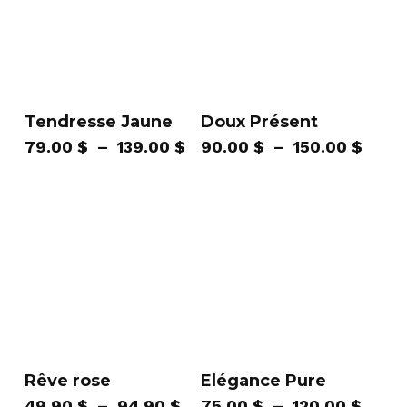
Tendresse Jaune
Doux Présent
Plage
Plag
79.00
$
–
139.00
$
90.00
$
–
150.00
$
de
de
prix :
prix :
79.00 $
90.0
à
à
139.00 $
150.0
Rêve rose
Elégance Pure
Plage
Plag
49.90
$
–
94.90
$
75.00
$
–
120.00
$