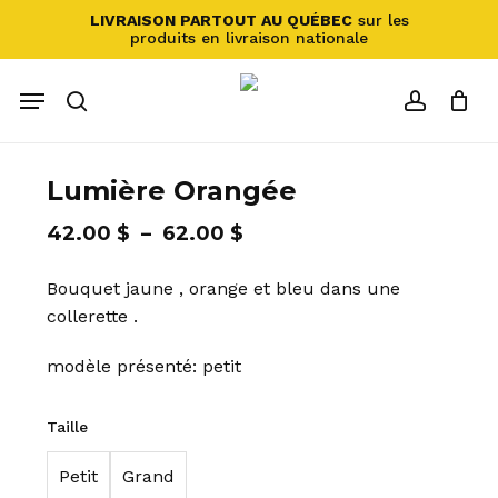
Fermer
Panier
Skip
LIVRAISON PARTOUT AU QUÉBEC
sur les
le
produits en livraison nationale
to
panier
main
Menu
content
recherche
account
Lumière Orangée
Plage
42.00
$
–
62.00
$
de
Bouquet jaune , orange et bleu dans une
prix :
collerette .
42.00 $
à
modèle présenté: petit
62.00 $
Taille
Petit
Grand