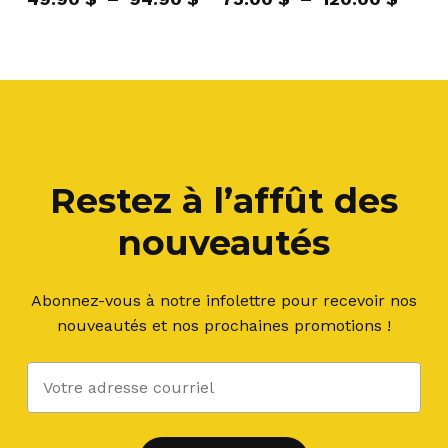
de
de
prix :
prix :
49.90 $
75.00
à
à
94.90 $
120.0
Restez à l’affût des
nouveautés
Abonnez-vous à notre infolettre pour recevoir nos
nouveautés et nos prochaines promotions !