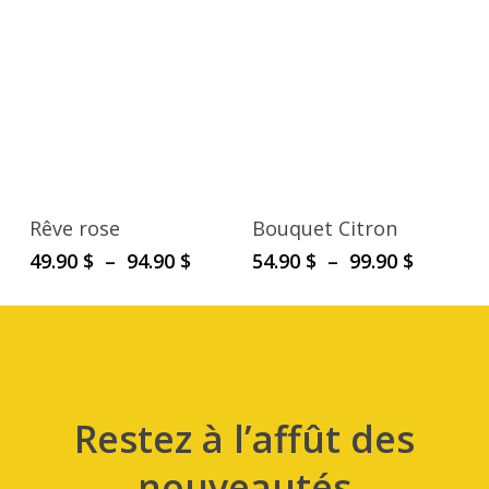
Rêve rose
Bouquet Citron
Plage
Plage
49.90
$
–
94.90
$
54.90
$
–
99.90
$
de
de
prix :
prix :
49.90 $
54.90 $
à
à
94.90 $
99.90 $
Restez à l’affût des
nouveautés