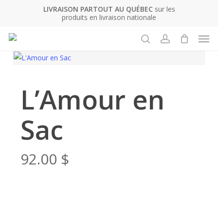
Skip
LIVRAISON PARTOUT AU QUÉBEC
sur les
produits en livraison nationale
to
Fermer
Panier
le
main
Men
panier
content
recherche
account
L’Amour en
Sac
92.00
$