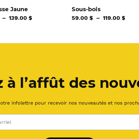
a
sse Jaune
Sous-bois
rs
plusieurs
Plage
Plag
–
139.00
$
59.00
$
–
119.00
$
s.
variations.
de
de
Les
prix :
prix 
options
79.00 $
59.0
peuvent
à
à
être
139.00 $
119.
choisies
sur
la
 à l’affût des nou
page
du
produit
tre infolettre pour recevoir nos nouveautés et nos proch