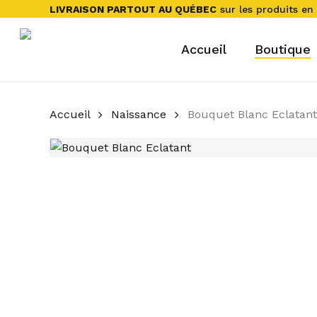
Skip
LIVRAISON PARTOUT AU QUÉBEC
sur les produits en 
to
main
Accueil
Boutique
content
Accueil
Naissance
Bouquet Blanc Eclatant