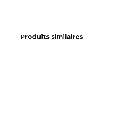
Produits similaires
Ce
produit