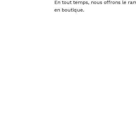
En tout temps, nous offrons le r
en boutique.
Ce
produit