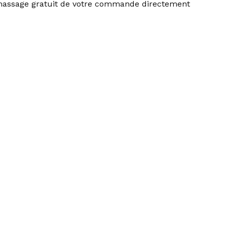
amassage gratuit de votre commande directement
Ce
produit