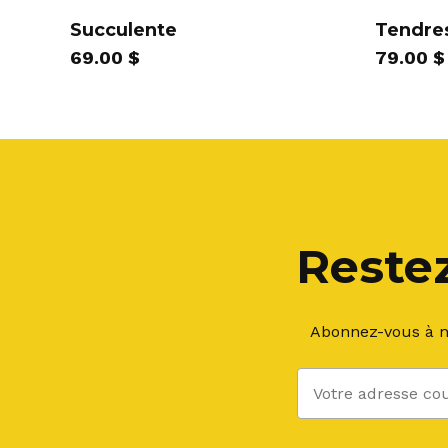
a
Succulente
Tendre
plusieu
69.00
$
79.00
$
variation
Les
options
peuvent
être
choisies
sur
la
Restez
page
du
produit
Abonnez-vous à no