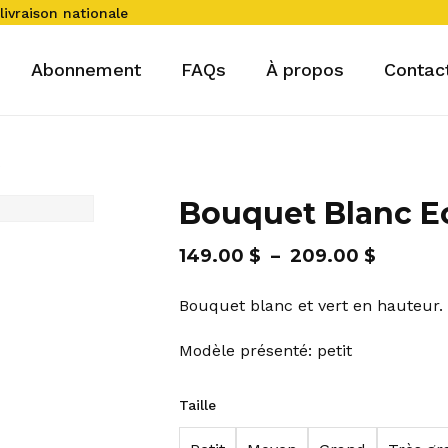
livraison nationale
Panier
Abonnement
FAQs
À propos
Contac
Bouquet Blanc Ec
Plage
149.00
$
–
209.00
$
de
Bouquet blanc et vert en hauteur.
prix :
149.00 
Modèle présenté: petit
à
209.00
Taille