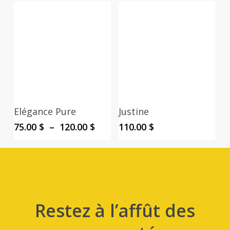
69.00 $
prix :
à
149.0
115.00 $
à
209.0
Elégance Pure
Justine
Plage
75.00
$
–
120.00
$
110.00
$
de
prix :
75.00 $
à
120.00 $
Restez à l’affût des