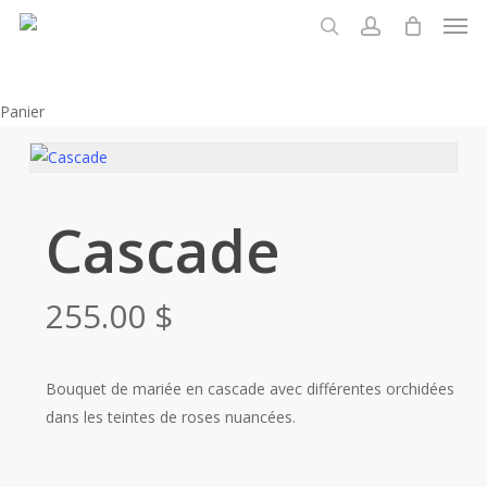
Men
Skip
to
recherche
account
main
content
Fermer
Panier
le
panier
Cascade
255.00
$
Bouquet de mariée en cascade avec différentes orchidées
dans les teintes de roses nuancées.