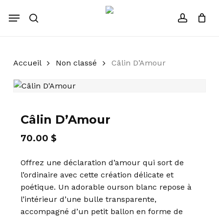
Skip
Menu
to
recherche
account
Fermer
Panier
le
main
panier
content
Accueil
Non classé
Câlin D’Amour
Câlin D’Amour
70.00
$
Offrez une déclaration d’amour qui sort de
l’ordinaire avec cette création délicate et
poétique. Un adorable ourson blanc repose à
l’intérieur d’une bulle transparente,
accompagné d’un petit ballon en forme de