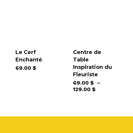
119.00 $
Le Cerf
Centre de
Enchanté
Table
Inspiration du
69.00
$
Fleuriste
69.00
$
–
Plage
129.00
$
de
prix :
69.00 $
à
129.00 $