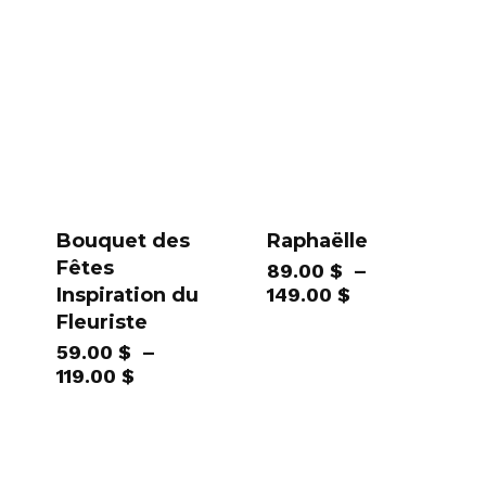
Bouquet des
Raphaëlle
Fêtes
89.00
$
–
Plage
Inspiration du
149.00
$
de
Fleuriste
prix :
59.00
$
–
89.00 $
Plage
119.00
$
à
de
149.00 $
prix :
59.00 $
à