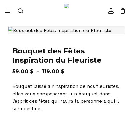
Fermer
Panier
Skip
Menu
le
to
recherche
account
panier
main
content
Bouquet des Fêtes
Inspiration du Fleuriste
Plage
59.00
$
–
119.00
$
de
Bouquet laissé a l’inspiration de nos fleuristes,
prix :
elles vous composerons un bouquet dans
59.00 $
l’esprit des fêtes qui ravira la personne a qui il
à
sera destiné.
119.00 $