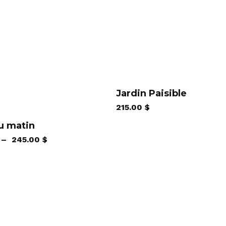
Jardin Paisible
215.00
$
du matin
s
Plage
–
245.00
$
s.
de
prix :
180.00 $
à
245.00 $