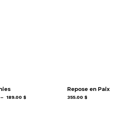
hies
Repose en Paix
s
Plage
–
189.00
$
355.00
$
s.
de
prix :
129.00 $
à
189.00 $