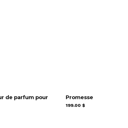
ur de parfum pour
Promesse
s
199.00
$
s.