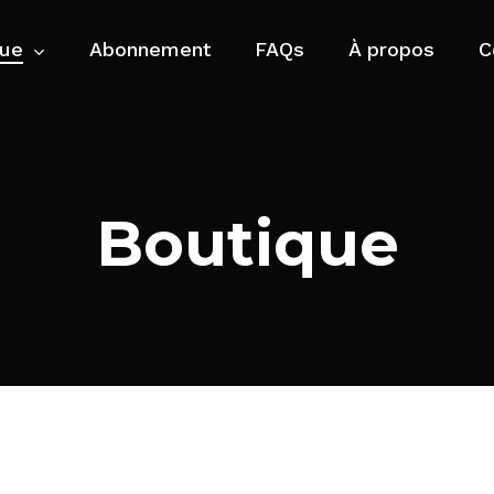
Panier
Fermer
le
que
Abonnement
FAQs
À propos
C
panier
versaire
Bougies
Boutique
 des Mères
Bouquets de saison
raire
Cartes
es
Cadeaux
t-Valentin
Plantes
age
Livraison national
sance