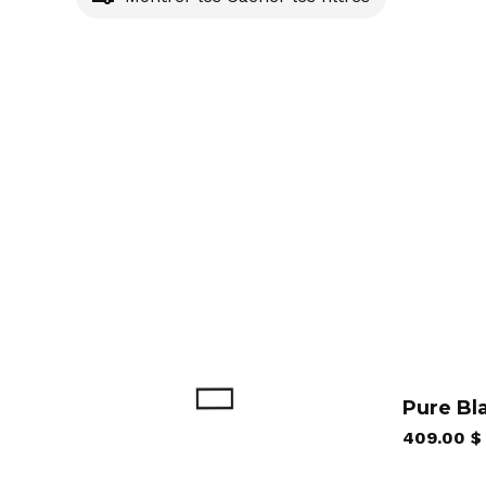
Rem
Pure Bl
409.00
$