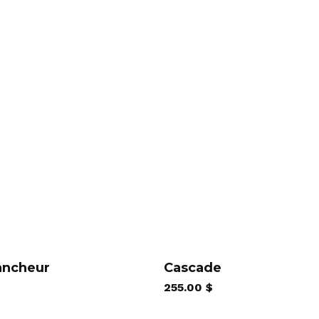
erciement
ancheur
Cascade
255.00
$