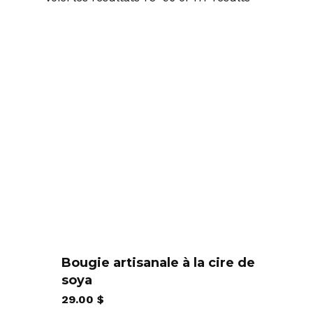
du
plus
récent
au
plus
ancien
Bougie artisanale à la cire de
soya
29.00
$